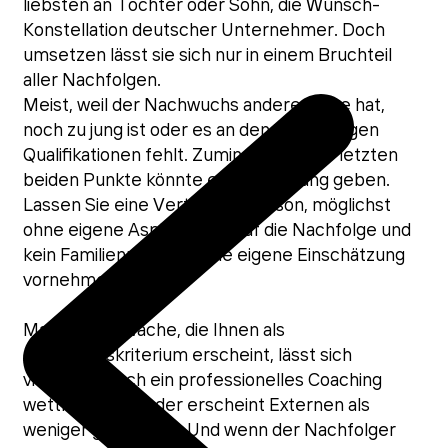
liebsten an Tochter oder Sohn, die Wunsch-
Konstellation deutscher Unternehmer. Doch
umsetzen lässt sie sich nur in einem Bruchteil
aller Nachfolgen.
Meist, weil der Nachwuchs andere Pläne hat,
noch zu jung ist oder es an den notwendigen
Qualifikationen fehlt. Zumindest für die letzten
beiden Punkte könnte es eine Lösung geben.
Lassen Sie eine Vertrauensperson, möglichst
ohne eigene Aspirationen auf die Nachfolge und
kein Familienmitglied, eine eigene Einschätzung
vornehmen.
Manche Schwäche, die Ihnen als
Ausschlusskriterium erscheint, lässt sich
vielleicht durch ein professionelles Coaching
wettmachen – oder erscheint Externen als
weniger gravierend. Und wenn der Nachfolger