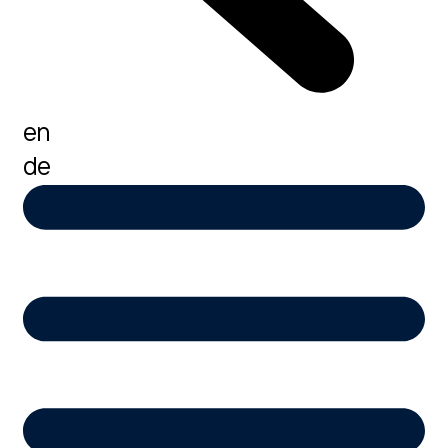
en
de