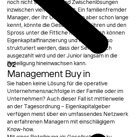
noch nicht so weit ist, sind Zwischenlösungen
inzwischen vielfach erprobt: Ein familienfremder
Manager, der Ihr Unternehmen aber schon lange
kennt, könnte die Geschäfte fortführen und den
Spross unter die Fittiche nehmen. Auch können
Eigenkapitalfinanzierung und Mezzanine so
strukturiert werden, dass der Senior rasch
ausgezahlt wird und der Junior langsam in die
Beteiligung hineinwachsen kann.
02
Management Buy in
Sie haben keine Lösung für die operative
Unternehmensnachfolge in der Familie oder im
Unternehmen? Auch dieser Fall ist mittlerweile
an der Tagesordnung – Eigenkapitalgeber
verfügen meist über ein umfassendes Netzwerk
an erfahrenen Managern mit einschlägigem
Know-how.