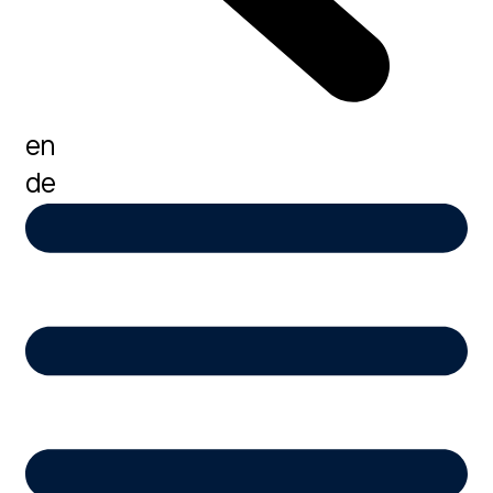
en
de