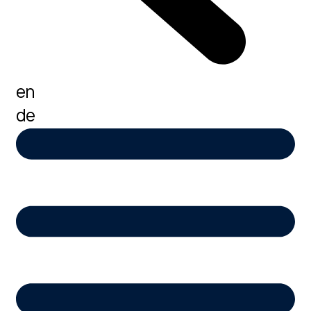
en
de