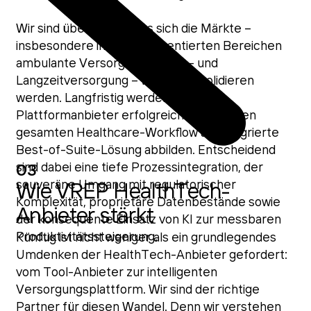
Wir sind überzeugt, dass sich die Märkte –
insbesondere in den fragmentierten Bereichen
ambulante Versorgung, Pflege- und
Langzeitversorgung – weiter konsolidieren
werden. Langfristig werden vor allem
Plattformanbieter erfolgreich sein, die den
gesamten Healthcare-Workflow als integrierte
Best-of-Suite-Lösung abbilden. Entscheidend
sind dabei eine tiefe Prozessintegration, der
03
souveräne Umgang mit regulatorischer
Wie VREP HealthTech-
Komplexität, proprietäre Datenbestände sowie
Anbieter stärkt
der konsequente Einsatz von KI zur messbaren
Produktivitätssteigerung.
Künftig ist nicht weniger als ein grundlegendes
Umdenken der HealthTech-Anbieter gefordert:
vom Tool-Anbieter zur intelligenten
Versorgungsplattform. Wir sind der richtige
Partner für diesen Wandel. Denn wir verstehen