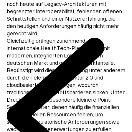
noch heute auf Legacy-Architekturen mit
begrenzter Interoperabilität, fehlenden offenen
Schnittstellen und einer Nutzererfahrung, die
den heutigen Anforderungen häufig nicht mehr
gerecht wird.
Gleichzeitig drängen zunehmend auch
internationale HealthTech-Plattformen mit
modernen, integrierten Lösungen in den
deutschen Markt und gewinnen Marktanteile.
Begünstigt wird diese Entwicklung unter anderem
durch die Telematikinfrastruktur 2.0 und
cloudbasierte Anwendungen, wodurch
traditionelle Markteintrittsbarrieren sinken. Unter
Druck geraten insbesondere kleinere Point-
Solution-Anbieter, denen häufig die finanziellen
und personellen Ressourcen fehlen, um
steigende regulatorische Anforderungen sowie
wachsende Kundenerwartungen zu erfüllen.