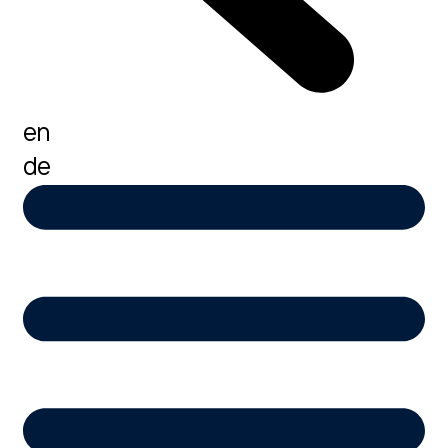
en
de