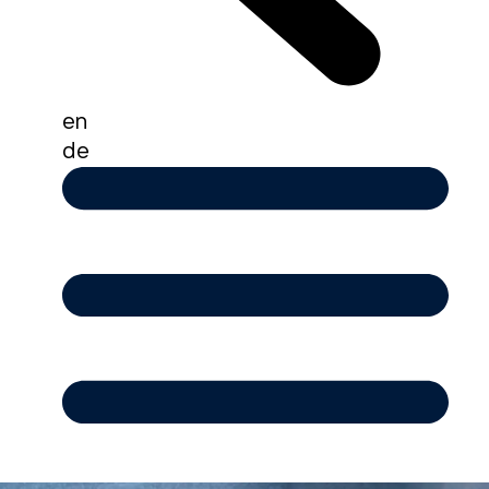
en
de