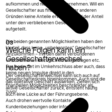
aufkommen und nicht das Unternehmen. Will ein
Gesellschafter aus finanziellen oder anderen
Gründen keine Anteile erwerben, wird der Anteil
unter den verbliebenen Gesellschaftern
aufgeteilt.
Die beiden genannten Möglichkeiten haben den
03
Vorteil, dass keine „unbekannten“ Gesellschafter
Welche Folgen kann ein
hinzukommen – mit den damit verbundenen
Gesellschafterwechsel
Unsicherheiten bezüglich Strategiefragen etc.
haben?
Das bedeutet im Umkehrschluss aber auch, dass
keine neuen Impulse direkt in den
Der Gesellschafterwechsel kann sich auch auf
Gesellschafterkreis hineinkommen. Auch sind die
das operative Geschäft auswirken. Ziehen sich
finanziellen Möglichkeiten beschränkter als
aktive Gesellschafter zurück, entsteht häufig
zuvor.
auch eine Lücke auf der Führungsebene.
Auch drohen wertvolle Kontakte,
Kundenbeziehungen oder informelles