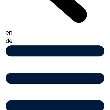
en
de