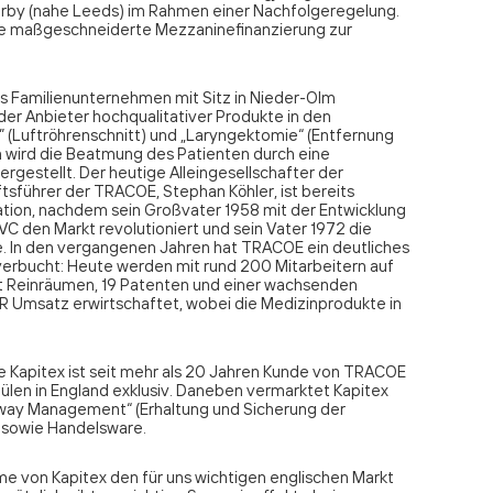
erby (nahe Leeds) im Rahmen einer Nachfolgeregelung.
eine maßgeschneiderte Mezzaninefinanzierung zur
es Familienunternehmen mit Sitz in Nieder-Olm
der Anbieter hochqualitativer Produkte in den
(Luftröhrenschnitt) und „Laryngektomie“ (Entfernung
en wird die Beatmung des Patienten durch eine
rgestellt. Der heutige Alleingesellschafter der
sführer der TRACOE, Stephan Köhler, ist bereits
tion, nachdem sein Großvater 1958 mit der Entwicklung
VC den Markt revolutioniert und sein Vater 1972 die
In den vergangenen Jahren hat TRACOE ein deutliches
erbucht: Heute werden mit rund 200 Mitarbeitern auf
t Reinräumen, 19 Patenten und einer wachsenden
R Umsatz erwirtschaftet, wobei die Medizinprodukte in
e Kapitex ist seit mehr als 20 Jahren Kunde von TRACOE
ülen in England exklusiv. Daneben vermarktet Kapitex
rway Management“ (Erhaltung und Sicherung der
 sowie Handelsware.
e von Kapitex den für uns wichtigen englischen Markt