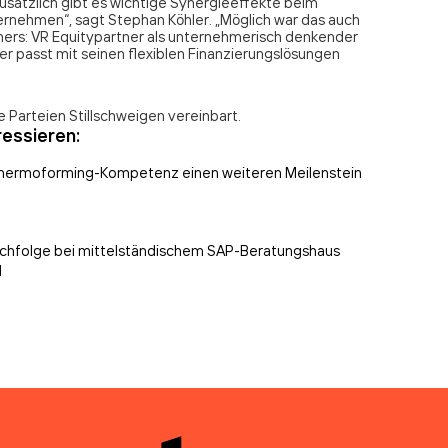
Zusätzlich gibt es wichtige Synergieeffekte beim
ernehmen“, sagt Stephan Köhler. „Möglich war das auch
ners: VR Equitypartner als unternehmerisch denkender
tner passt mit seinen flexiblen Finanzierungslösungen
 Parteien Stillschweigen vereinbart.
ressieren:
hermoforming-Kompetenz einen weiteren Meilenstein
achfolge bei mittelständischem SAP-Beratungshaus
l