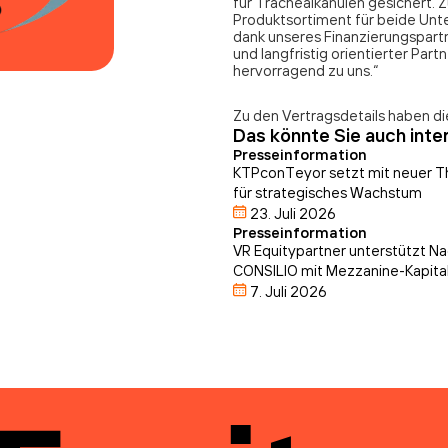
für Trachealkanülen gesichert. 
Produktsortiment für beide Unt
dank unseres Finanzierungspart
und langfristig orientierter Par
hervorragend zu uns.“
Zu den Vertragsdetails haben die
Das könnte Sie auch inte
Presseinformation
KTPconTeyor setzt mit neuer T
für strategisches Wachstum
23. Juli 2026
Presseinformation
VR Equitypartner unterstützt N
CONSILIO mit Mezzanine-Kapita
7. Juli 2026