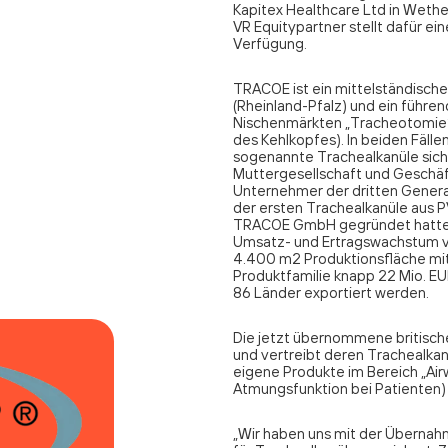
Kapitex Healthcare Ltd in Weth
VR Equitypartner stellt dafür 
Verfügung.
TRACOE ist ein mittelständisch
(Rheinland-Pfalz) und ein führen
Nischenmärkten „Tracheotomie” 
des Kehlkopfes). In beiden Fäll
sogenannte Trachealkanüle siche
Muttergesellschaft und Geschäft
Unternehmer der dritten Genera
der ersten Trachealkanüle aus P
TRACOE GmbH gegründet hatte. 
Umsatz- und Ertragswachstum v
4.400 m2 Produktionsfläche mi
Produktfamilie knapp 22 Mio. EU
86 Länder exportiert werden.
Die jetzt übernommene britisch
und vertreibt deren Trachealkan
eigene Produkte im Bereich „Ai
Atmungsfunktion bei Patienten)
„Wir haben uns mit der Übernahm