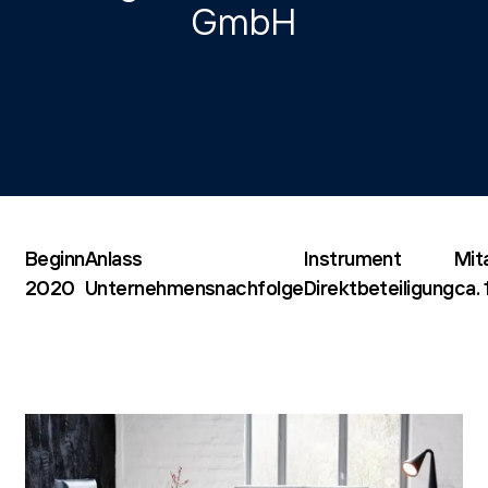
GmbH
Beginn
Anlass
Instrument
Mit
2020
Unternehmensnachfolge
Direktbeteiligung
ca.