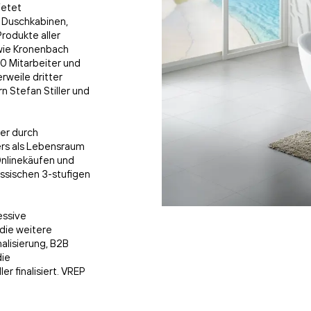
ietet
 Duschkabinen,
rodukte aller
wie Kronenbach
0 Mitarbeiter und
rweile dritter
 Stefan Stiller und
er durch
ers als Lebensraum
Onlinekäufen und
assischen 3-stufigen
essive
 die weitere
alisierung, B2B
die
r finalisiert. VREP