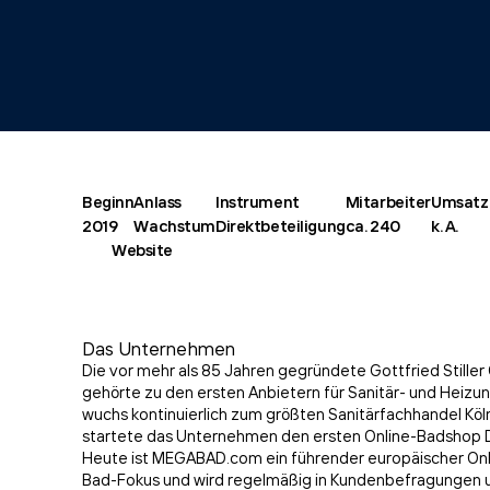
Beginn
Anlass
Instrument
Mitarbeiter
Umsatz
2019
Wachstum
Direktbeteiligung
ca. 240
k. A.
Website
Das Unternehmen
Die vor mehr als 85 Jahren gegründete Gottfried Still
gehörte zu den ersten Anbietern für Sanitär- und Heizung
wuchs kontinuierlich zum größten Sanitärfachhandel Köl
startete das Unternehmen den ersten Online-Badshop 
Heute ist MEGABAD.com ein führender europäischer Onl
Bad-Fokus und wird regelmäßig in Kundenbefragungen u