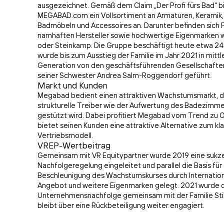
ausgezeichnet. Gemäß dem Claim „Der Profi fürs Bad“ b
MEGABAD.com ein Vollsortiment an Armaturen, Keramik,
Badmöbeln und Accessoires an. Darunter befinden sich P
namhaften Hersteller sowie hochwertige Eigenmarken 
oder Steinkamp. Die Gruppe beschäftigt heute etwa 24
wurde bis zum Ausstieg der Familie im Jahr 2021 in mittle
Generation von den geschäftsführenden Gesellschaftern
seiner Schwester Andrea Salm-Roggendorf geführt.
Markt und Kunden
Megabad bedient einen attraktiven Wachstumsmarkt, d
strukturelle Treiber wie der Aufwertung des Badezimm
gestützt wird. Dabei profitiert Megabad vom Trend zu 
bietet seinen Kunden eine attraktive Alternative zum kl
Vertriebsmodell.
VREP-Wertbeitrag
Gemeinsam mit VR Equitypartner wurde 2019 eine sukz
Nachfolgeregelung eingeleitet und parallel die Basis für
Beschleunigung des Wachstumskurses durch Internation
Angebot und weitere Eigenmarken gelegt. 2021 wurde 
Unternehmensnachfolge gemeinsam mit der Familie Stille
bleibt über eine Rückbeteiligung weiter engagiert.