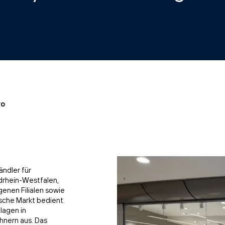
ro
ändler für
drhein-Westfalen,
igenen Filialen sowie
tsche Markt bedient.
lagen in
nern aus. Das