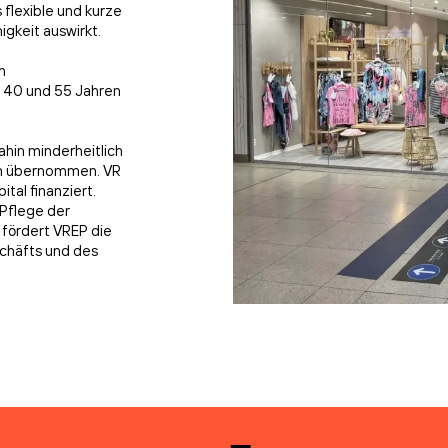
flexible und kurze
igkeit auswirkt.
n
n 40 und 55 Jahren
ahin minderheitlich
sten übernommen. VR
tal finanziert.
Pflege der
 fördert VREP die
chäfts und des