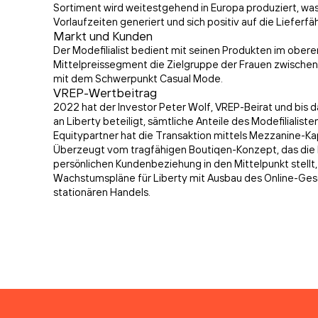
Sortiment wird weitestgehend in Europa produziert, was 
Vorlaufzeiten generiert und sich positiv auf die Lieferfäh
Markt und Kunden
Der Modefilialist bedient mit seinen Produkten im obere
Mittelpreissegment die Zielgruppe der Frauen zwische
mit dem Schwerpunkt Casual Mode.
VREP-Wertbeitrag
2022 hat der Investor Peter Wolf, VREP-Beirat und bis d
an Liberty beteiligt, sämtliche Anteile des Modefiliali
Equitypartner hat die Transaktion mittels Mezzanine-Kapi
Überzeugt vom tragfähigen Boutiqen-Konzept, das die 
persönlichen Kundenbeziehung in den Mittelpunkt stellt,
Wachstumspläne für Liberty mit Ausbau des Online-Ges
stationären Handels.