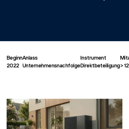
Beginn
Anlass
Instrument
Mit
2022
Unternehmensnachfolge
Direktbeteiligung
> 1