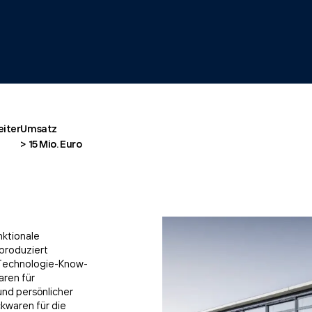
eiter
Umsatz
> 15 Mio. Euro
nktionale
 produziert
 Technologie-Know-
aren für
nd persönlicher
kwaren für die