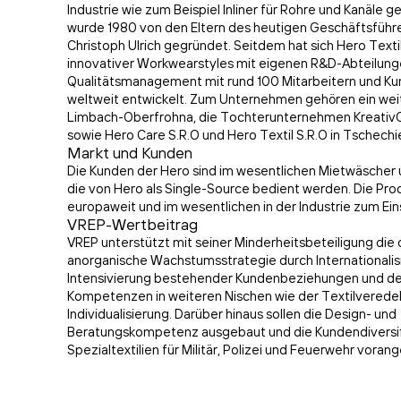
Industrie wie zum Beispiel Inliner für Rohre und Kanäle ge
wurde 1980 von den Eltern des heutigen Geschäftsführ
Christoph Ulrich gegründet. Seitdem hat sich Hero Texti
innovativer Workwearstyles mit eigenen R&D-Abteilun
Qualitätsmanagement mit rund 100 Mitarbeitern und Ku
weltweit entwickelt. Zum Unternehmen gehören ein weit
Limbach-Oberfrohna, die Tochterunternehmen KreativCo
sowie Hero Care S.R.O und Hero Textil S.R.O in Tschechi
Markt und Kunden
Die Kunden der Hero sind im wesentlichen Mietwäscher 
die von Hero als Single-Source bedient werden. Die P
europaweit und im wesentlichen in der Industrie zum Ein
VREP-Wertbeitrag
VREP unterstützt mit seiner Minderheitsbeteiligung die
anorganische Wachstumsstrategie durch Internationalis
Intensivierung bestehender Kundenbeziehungen und d
Kompetenzen in weiteren Nischen wie der Textilverede
Individualisierung. Darüber hinaus sollen die Design- und
Beratungskompetenz ausgebaut und die Kundendiversifi
Spezialtextilien für Militär, Polizei und Feuerwehr vora