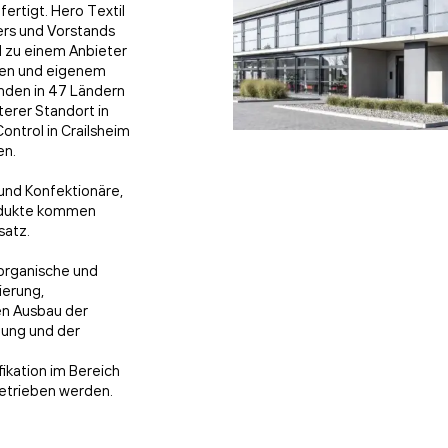
fertigt. Hero Textil
ers und Vorstands
l zu einem Anbieter
gen und eigenem
nden in 47 Ländern
erer Standort in
ntrol in Crailsheim
en.
und Konfektionäre,
rodukte kommen
satz.
 organische und
ierung,
en Ausbau der
lung und der
kation im Bereich
ngetrieben werden.