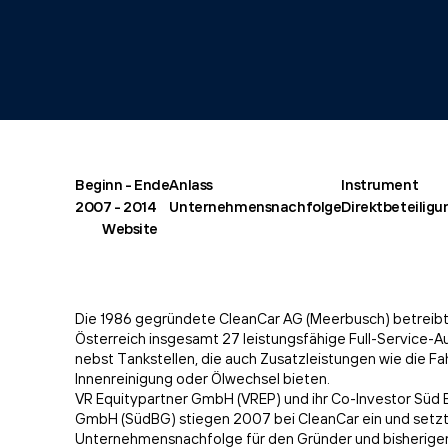
Beginn - Ende
Anlass
Instrument
2007 - 2014
Unternehmensnachfolge
Direktbeteiligu
Website
Die 1986 gegründete CleanCar AG (Meerbusch) betreibt
Österreich insgesamt 27 leistungsfähige Full-Service
nebst Tankstellen, die auch Zusatzleistungen wie die F
Innenreinigung oder Ölwechsel bieten.
VR Equitypartner GmbH (VREP) und ihr Co-Investor Süd 
GmbH (SüdBG) stiegen 2007 bei CleanCar ein und setzte
Unternehmensnachfolge für den Gründer und bisherigen