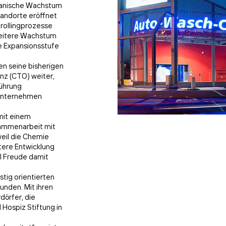
ganische Wachstum
andorte eröffnet
trollingprozesse
weitere Wachstum
e Expansionsstufe
n seine bisherigen
nz (CTO) weiter,
führung
m Unternehmen
mit einem
sammenarbeit mit
weil die Chemie
tere Entwicklung
el Freude damit
stig orientierten
unden. Mit ihren
dörfer, die
 Hospiz Stiftung in