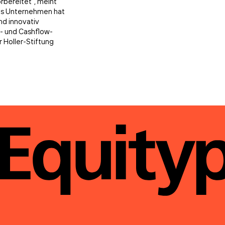
rbereitet“, meint
Das Unternehmen hat
nd innovativ
s- und Cashflow-
Holler-Stiftung