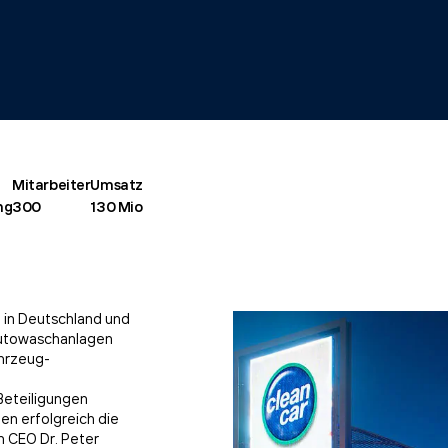
Mitarbeiter
Umsatz
ng
300
130 Mio
 in Deutschland und
-Autowaschanlagen
ahrzeug-
Beteiligungen
n erfolgreich die
 CEO Dr. Peter