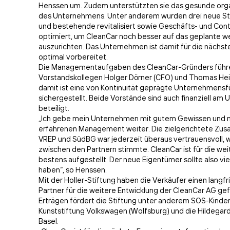
Henssen um. Zudem unterstützten sie das gesunde or
des Unternehmens. Unter anderem wurden drei neue St
und bestehende revitalisiert sowie Geschäfts- und Con
optimiert, um CleanCar noch besser auf das geplante 
auszurichten. Das Unternehmen ist damit für die nächst
optimal vorbereitet.
Die Managementaufgaben des CleanCar-Gründers führe
Vorstandskollegen Holger Dörner (CFO) und Thomas Hei
damit ist eine von Kontinuität geprägte Unternehmens
sichergestellt. Beide Vorstände sind auch finanziell a
beteiligt.
„Ich gebe mein Unternehmen mit gutem Gewissen und 
erfahrenen Management weiter. Die zielgerichtete Zu
VREP und SüdBG war jederzeit überaus vertrauensvoll, 
zwischen den Partnern stimmte. CleanCar ist für die wei
bestens aufgestellt. Der neue Eigentümer sollte also vi
haben“, so Henssen.
Mit der Holler-Stiftung haben die Verkäufer einen langfri
Partner für die weitere Entwicklung der CleanCar AG gef
Erträgen fördert die Stiftung unter anderem SOS-Kinder
Kunststiftung Volkswagen (Wolfsburg) und die Hildegard
Basel.