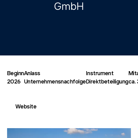
GmbH
Beginn
Anlass
Instrument
Mit
2026
Unternehmensnachfolge
Direktbeteiligung
ca.
Website